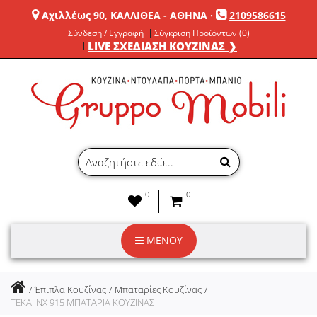
Αχιλλέως 90, ΚΑΛΛΙΘΕΑ - ΑΘΗΝΑ
·
2109586615
Σύνδεση / Εγγραφή
Σύγκριση Προϊόντων (0)
LIVE ΣΧΕΔΙΑΣΗ ΚΟΥΖΙΝΑΣ ❯
0
0
ΜΕΝΟΥ
Έπιπλα Κουζίνας
Μπαταρίες Κουζίνας
TEKA INX 915 ΜΠΑΤΑΡΙΑ ΚΟΥΖΙΝΑΣ