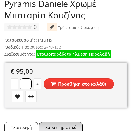
Pyramis Daniele Χρωμέ
Μπαταρία Κουζίνας
0
Γράψτε μια αξιολόγηση
Κατασκευαστής:
Pyramis
Κωδικός Προϊόντος:
2-70-133
Διαθεσιμότητα:
Ετοιμοπαράδοτο / Άμεση Παραλαβή
€ 95,00
Προσθήκη στο καλάθι
-
+
Περιγραφή
Χαρακτηριστικά