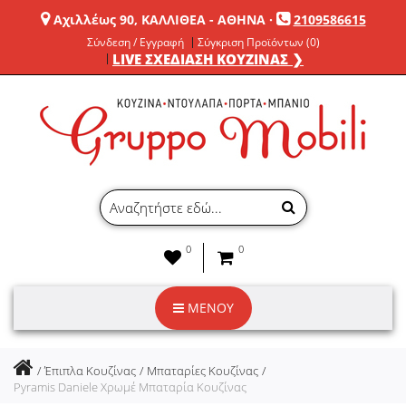
Αχιλλέως 90, ΚΑΛΛΙΘΕΑ - ΑΘΗΝΑ
·
2109586615
Σύνδεση / Εγγραφή
Σύγκριση Προϊόντων (0)
LIVE ΣΧΕΔΙΑΣΗ ΚΟΥΖΙΝΑΣ ❯
0
0
ΜΕΝΟΥ
Έπιπλα Κουζίνας
Μπαταρίες Κουζίνας
Pyramis Daniele Χρωμέ Μπαταρία Κουζίνας