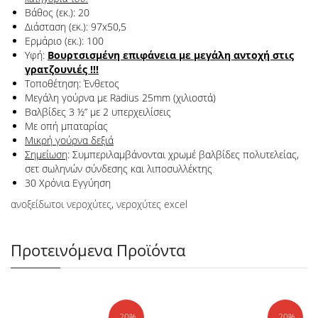
Βάθος (εκ.): 20
Διάσταση (εκ.): 97x50,5
Ερμάριο (εκ.): 100
Υφή:
Βουρτσισμένη επιφάνεια με μεγάλη αντοχή στις
γρατζουνιές !!!
Τοποθέτηση: Ένθετος
Μεγάλη γούρνα με Radius 25mm (χιλιοστά)
Βαλβίδες 3 ½” με 2 υπερχειλίσεις
Με οπή μπαταρίας
Μικρή γούρνα δεξιά
Σημείωση
: Συμπεριλαμβάνονται χρωμέ βαλβίδες πολυτελείας,
σετ σωληνών σύνδεσης και λιποσυλλέκτης
30 Χρόνια Εγγύηση
ανοξείδωτοι νεροχύτες
,
νεροχύτες excel
Προτεινόμενα Προϊόντα
-20%
-20%