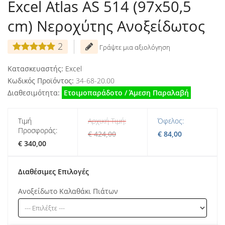
Excel Atlas AS 514 (97x50,5
cm) Νεροχύτης Ανοξείδωτος
2
Γράψτε μια αξιολόγηση
Κατασκευαστής:
Excel
Κωδικός Προϊόντος:
34-68-20.00
Διαθεσιμότητα:
Ετοιμοπαράδοτο / Άμεση Παραλαβή
Τιμή
Αρχική Τιμή:
Όφελος:
Προσφοράς:
€ 424,00
€ 84,00
€ 340,00
Διαθέσιμες Επιλογές
Ανοξείδωτο Καλαθάκι Πιάτων