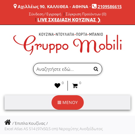
Αχιλλέως 90, ΚΑΛΛΙΘΕΑ - ΑΘΗΝΑ
·
2109586615
Σύνδεση / Εγγραφή
Σύγκριση Προϊόντων (0)
LIVE ΣΧΕΔΙΑΣΗ ΚΟΥΖΙΝΑΣ ❯
0
0
ΜΕΝΟΥ
Έπιπλα Κουζίνας
Excel Atlas AS 514 (97x50,5 cm) Νεροχύτης Ανοξείδωτος