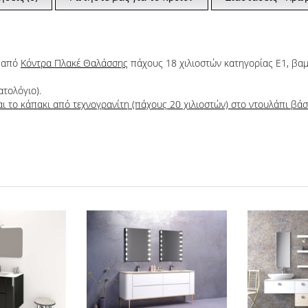
ο από
Κόντρα Πλακέ Θαλάσσης
πάχους 18 χιλιοστών κατηγορίας Ε1, βα
ατολόγιο).
αι το κάπακι από τεχνογρανίτη (πάχους 20 χιλιοστών) στο ντουλάπι βά