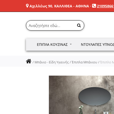
Αχιλλέως 90, ΚΑΛΛΙΘΕΑ - ΑΘΗΝΑ
·
21095866
ΈΠΙΠΛΑ ΚΟΥΖΊΝΑΣ
ΝΤΟΥΛΆΠΕΣ ΥΠΝΟ
Μπάνιο - Είδη Υγιεινής
Έπιπλα Μπάνιου
Έπιπλο Μ