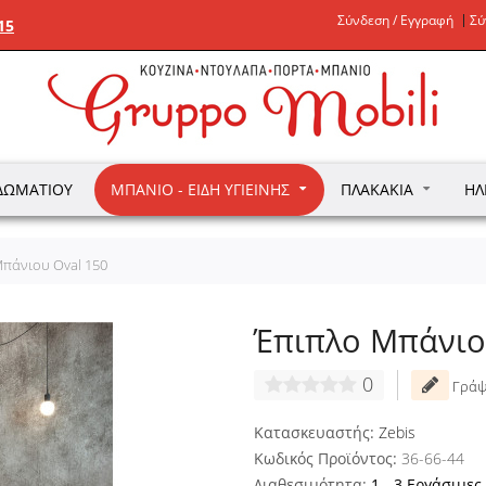
Σύνδεση / Εγγραφή
Σύ
15
ΔΩΜΑΤΊΟΥ
ΜΠΆΝΙΟ - ΕΊΔΗ ΥΓΙΕΙΝΉΣ
ΠΛΑΚΆΚΙΑ
ΗΛ
πάνιου Oval 150
Έπιπλο Μπάνιο
0
Γράψ
Κατασκευαστής:
Zebis
Κωδικός Προϊόντος:
36-66-44
Διαθεσιμότητα:
1 - 3 Εργάσιμες