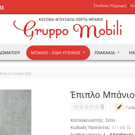
Σύνδεση / Εγγραφή
Σύ
15
ΔΩΜΑΤΊΟΥ
ΜΠΆΝΙΟ - ΕΊΔΗ ΥΓΙΕΙΝΉΣ
ΠΛΑΚΆΚΙΑ
ΗΛ
Μπάνιο Ocean 045
Έπιπλο Μπάνιο
0
Γράψ
Κατασκευαστής:
Zebis
Κωδικός Προϊόντος:
111-66-32
Διαθεσιμότητα:
1 - 3 Εργάσιμες