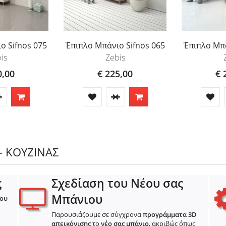
ο Sifnos 075
Έπιπλο Μπάνιο Sifnos 065
Έπιπλο Μπά
is
Zebis
0,00
€ 225,00
€ 
- ΚΟΥΖΙΝΑΣ
ς
Σχεδίαση του Νέου σας
Μπάνιου
ιου
Παρουσιάζουμε σε σύγχρονα
προγράμματα 3D
απεικόνισης
το
νέο σας μπάνιο
, ακριβώς όπως