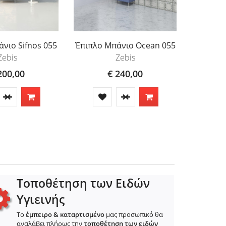
νιο Sifnos 055
Έπιπλο Μπάνιο Ocean 055
Έπιπλο 
Zebis
Zebis
200,00
€ 240,00
Τοποθέτηση των Ειδών
Υγιεινής
Το
έμπειρο & καταρτισμένο
μας προσωπικό θα
αναλάβει πλήρως την
τοποθέτηση των ειδών