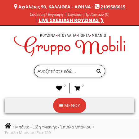
Αχιλλέως 90, ΚΑΛΛΙΘΕΑ - ΑΘΗΝΑ
·
2109586615
Σύνδεση / Εγγραφή
Σύγκριση Προϊόντων (0)
LIVE ΣΧΕΔΙΑΣΗ ΚΟΥΖΙΝΑΣ ❯
0
0
ΜΕΝΟΥ
Μπάνιο - Είδη Υγιεινής
Έπιπλα Μπάνιου
Έπιπλο Μπάνιου Eco 120