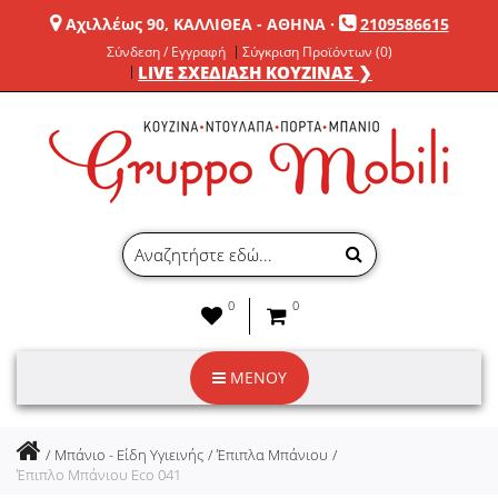
Αχιλλέως 90, ΚΑΛΛΙΘΕΑ - ΑΘΗΝΑ
·
2109586615
Σύνδεση / Εγγραφή
Σύγκριση Προϊόντων (0)
LIVE ΣΧΕΔΙΑΣΗ ΚΟΥΖΙΝΑΣ ❯
0
0
ΜΕΝΟΥ
Μπάνιο - Είδη Υγιεινής
Έπιπλα Μπάνιου
Έπιπλο Μπάνιου Eco 041