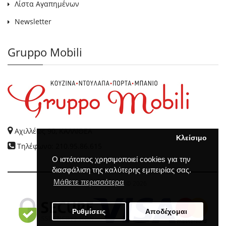
Λίστα Αγαπημένων
Newsletter
Gruppo Mobili
Αχιλλέως 90, ΚΑΛΛΙΘΕΑ
Κλείσιμο
Τηλέφωνο: 210.95.86.615
Ο ιστότοπος χρησιμοποιεί cookies για την
διασφάλιση της καλύτερης εμπειρίας σας.
Μάθετε περισσότερα
GRUPPO MOBILI
© 2026
Ρυθμίσεις
Αποδέχομαι