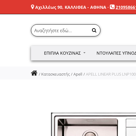
Αχιλλέως 90, ΚΑΛΛΙΘΕΑ - ΑΘΗΝΑ
·
21095866
ΈΠΙΠΛΑ ΚΟΥΖΊΝΑΣ
ΝΤΟΥΛΆΠΕΣ ΥΠΝΟ
Κατασκευαστής
Apell
APELL LINEAR PLUS LNP1001