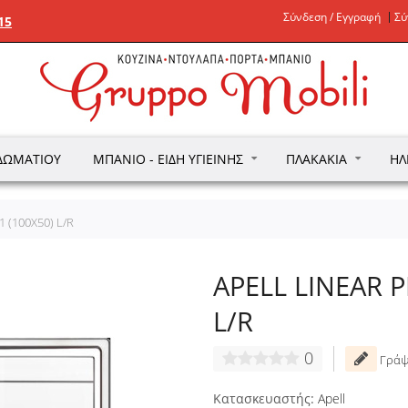
Σύνδεση / Εγγραφή
Σύ
15
ΔΩΜΑΤΊΟΥ
ΜΠΆΝΙΟ - ΕΊΔΗ ΥΓΙΕΙΝΉΣ
ΠΛΑΚΆΚΙΑ
ΗΛ
 (100X50) L/R
APELL LINEAR 
L/R
0
Γράψ
Κατασκευαστής:
Apell