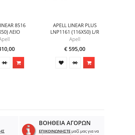
LINEAR 8516
APELL LINEAR PLUS
Apell U
X50) ΛΕΙΟ
LNP1161 (116X50) L/R
(100x5
Ανοξ
Apell
Apell
310,00
€ 595,00
ΒΟΗΘΕΙΑ ΑΓΟΡΩΝ
ΗΣ
ΕΠΙΚΟΙΝΩΝΗΣΤΕ
μαζί μας για να