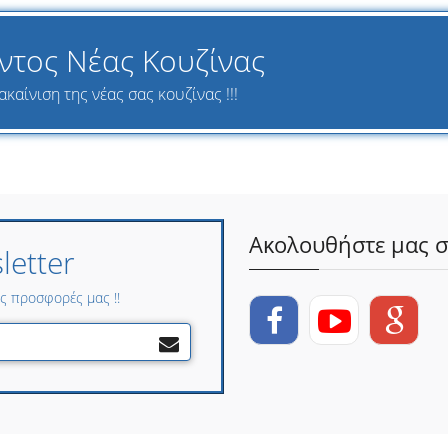
ντος Νέας Κουζίνας
καίνιση της νέας σας κουζίνας !!!
Ακολουθήστε μας σ
etter
ες προσφορές μας !!