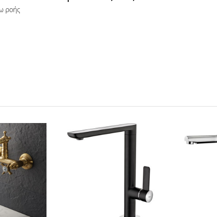
νω ροής