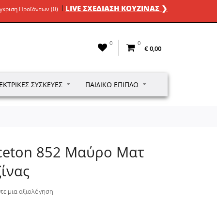
LIVE ΣΧΕΔΙΑΣΗ ΚΟΥΖΙΝΑΣ ❯
γκριση Προϊόντων (0)
0
0
€ 0,00
ΕΚΤΡΙΚΈΣ ΣΥΣΚΕΥΈΣ
ΠΑΙΔΙΚΌ ΈΠΙΠΛΟ
nceton 852 Μαύρο Ματ
ίνας
τε μια αξιολόγηση