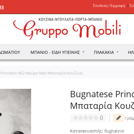
Σύνδεση / Εγγραφή
Σύ
15
ΔΩΜΑΤΊΟΥ
ΜΠΆΝΙΟ - ΕΊΔΗ ΥΓΙΕΙΝΉΣ
ΠΛΑΚΆΚΙΑ
ΗΛ
 Princeton 852 Μαύρο Ματ Μπαταρία Κουζίνας
Bugnatese Pri
Μπαταρία Κουζ
0
Γράψ
Κατασκευαστής:
Bugnatese